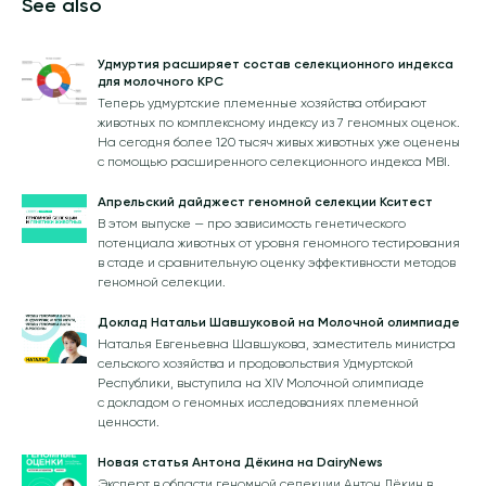
See also
Удмуртия расширяет состав селекционного индекса
для молочного КРС
Теперь удмуртские племенные хозяйства отбирают
животных по комплексному индексу из 7 геномных оценок.
На сегодня более 120 тысяч живых животных уже оценены
с помощью расширенного селекционного индекса MBI.
Апрельский дайджест геномной селекции Кситест
В этом выпуске — про зависимость генетического
потенциала животных от уровня геномного тестирования
в стаде и сравнительную оценку эффективности методов
геномной селекции.
Доклад Натальи Шавшуковой на Молочной олимпиаде
Наталья Евгеньевна Шавшукова, заместитель министра
сельского хозяйства и продовольствия Удмуртской
Республики, выступила на XIV Молочной олимпиаде
с докладом о геномных исследованиях племенной
ценности.
Новая статья Антона Дёкина на DairyNews
Эксперт в области геномной селекции Антон Дёкин в