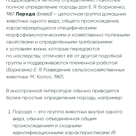
поддающееся чёткому определению. Наиболее
полное определение породы дал Е. Я. Борисенко,
1967:
Порода
(breed)
— целостная группа домашних
животных одного вида, общего происхождения,
характеризующуюся специфическими
морфофизиологическими и хозяйственно полезными
свойствами и определёнными требованиями
к условиям жизни, которые передаются
по наследству, отличают её от другой подобной
группы и поддерживаются племенной работой
(
Борисенко Е. Я.
Разведение сельскохозяйственных
животных. М.: Колос, 1967).
В иностранной литературе обычно приводятся
более простые определения породы, например:
Порода — это группа животных внутри одного
вида, обычно объединённая общим
происхождением и сходными
идентификационными характеристиками
(R.