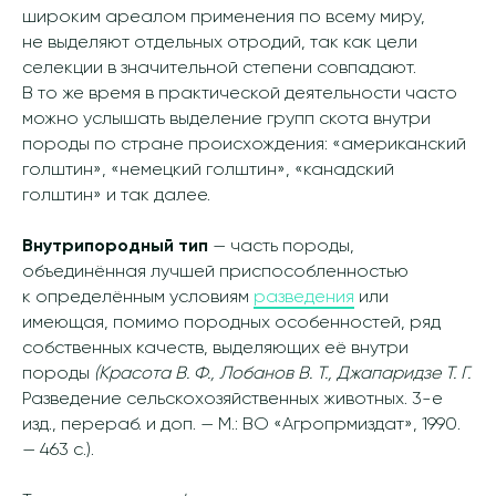
широким ареалом применения по всему миру,
не выделяют отдельных отродий, так как цели
селекции в значительной степени совпадают.
В то же время в практической деятельности часто
можно услышать выделение групп скота внутри
породы по стране происхождения: «американский
голштин», «немецкий голштин», «канадский
голштин» и так далее.
Внутрипородный тип
— часть породы,
объединённая лучшей приспособленностью
к определённым условиям
разведения
или
имеющая, помимо породных особенностей, ряд
собственных качеств, выделяющих её внутри
породы
(Красота В. Ф., Лобанов В. Т., Джапаридзе Т. Г.
Разведение сельскохозяйственных животных. 3-е
изд., перераб. и доп. — М.: ВО «Агропрмиздат», 1990.
— 463 с.).