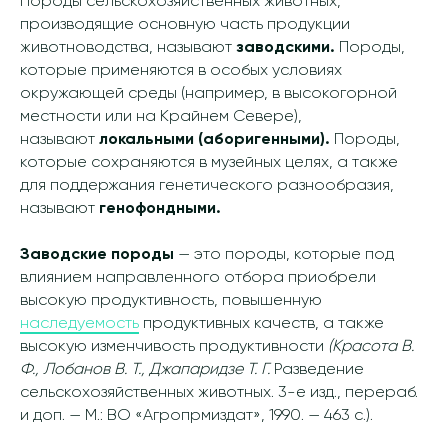
Породы сельскохозяйственных животных,
производящие основную часть продукции
животноводства, называют
заводскими.
Породы,
которые применяются в особых условиях
окружающей среды (например, в высокогорной
местности или на Крайнем Севере),
называют
локальными (аборигенными).
Породы,
которые сохраняются в музейных целях, а также
для поддержания генетического разнообразия,
называют
генофондными.
Заводские породы
— это породы, которые под
влиянием направленного отбора приобрели
высокую продуктивность, повышенную
наследуемость
продуктивных качеств, а также
высокую изменчивость продуктивности
(Красота В.
Ф., Лобанов В. Т., Джапаридзе Т. Г.
Разведение
сельскохозяйственных животных. 3-е изд., перераб.
и доп. — М.: ВО «Агропрмиздат», 1990. — 463 с.).