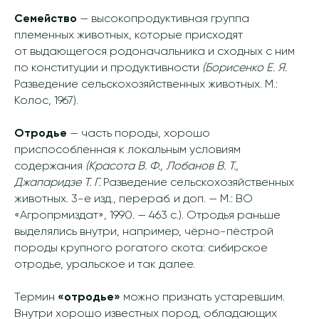
Семейство
— высокопродуктивная группа
племенных животных, которые присходят
от выдающегося родоначальника и сходных с ним
по конституции и продуктивности
(Борисенко Е. Я.
Разведение сельскохозяйственных животных. М.:
Колос, 1967).
Отродье
— часть породы, хорошо
приспособленная к локальным условиям
содержания
(Красота В. Ф., Лобанов В. Т.,
Джапаридзе Т. Г.
Разведение сельскохозяйственных
животных. 3-е изд., перераб. и доп. — М.: ВО
«Агропрмиздат», 1990. — 463 с.). Отродья раньше
выделялись внутри, например, чёрно-пёстрой
породы крупного рогатого скота: сибирское
отродье, уральское и так далее.
Термин
«отродье»
можно признать устаревшим.
Внутри хорошо известных пород, обладающих