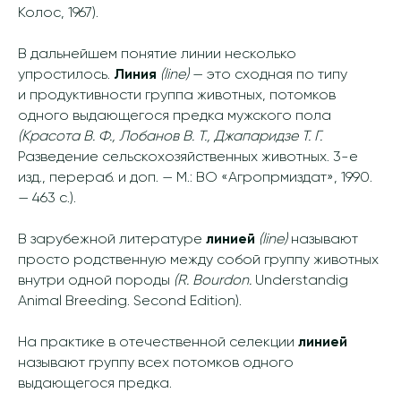
Колос, 1967).
В дальнейшем понятие линии несколько
упростилось.
Линия
(line)
— это сходная по типу
и продуктивности группа животных, потомков
одного выдающегося предка мужского пола
(Красота В. Ф., Лобанов В. Т., Джапаридзе Т. Г.
Разведение сельскохозяйственных животных. 3-е
изд., перераб. и доп. — М.: ВО «Агропрмиздат», 1990.
— 463 с.).
В зарубежной литературе
линией
(line)
называют
просто родственную между собой группу животных
внутри одной породы
(R. Bourdon.
Understandig
Animal Breeding. Second Edition).
На практике в отечественной селекции
линией
называют группу всех потомков одного
выдающегося предка.